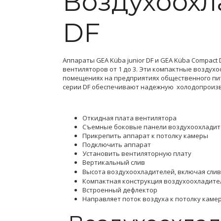
Воздухоох
DF
Аппараты GEA Küba junior DF и GEA Küba Compact
вентиляторов от 1 до 3. Эти компактные возду
помещениях на предприятиях общественного пи
серии DF обеспечивают надежную холодопроизво
Откидная плата вентилятора
Съемные боковые панели воздухоохладит
Прикрепить аппарат к потолку камеры
Подключить аппарат
Установить вентиляторную плату
Вертикальный слив
Высота
воздухоохладителей
, включая сли
Компактная конструкция воздухоохладите
Встроенный дефлектор
Направляет поток воздуха к потолку каме