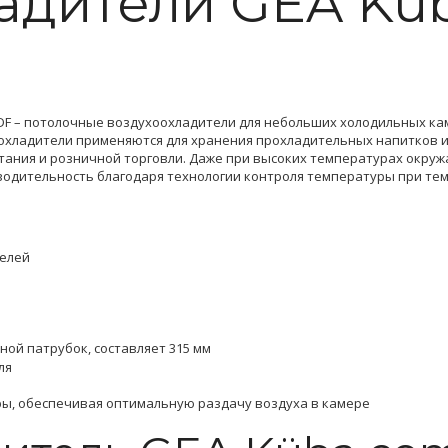
ладители
GEA Kü
 DF – потолочные воздухоохладители для небольших холодильных кам
хоохладители применяются для хранения прохладительных напитков 
тания и розничной торговли. Даже при высоких температурах окр
дительность благодаря технологии контроля температуры при тем
елей
вной патрубок, составляет 315 мм
ля
ры, обеспечивая оптимальную раздачу воздуха в камере