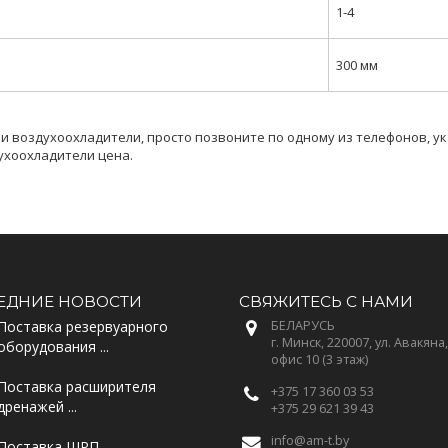
1-4
300 мм
ши воздухоохладители, просто позвоните по одному из телефонов, у
ухоохладители цена.
ЕДНИЕ НОВОСТИ
СВЯЖИТЕСЬ С НАМИ
Поставка резервуарного
БЕЛАРУСЬ
г. Минск, 220007, ул. Авакяна,
оборудования ...
офис 10 (3 этаж)
Поставка расширителя
+375 17 360 03 53
дренажей ...
+375 29 621 39 43
info@am-t.by
Поставка ШРП ...